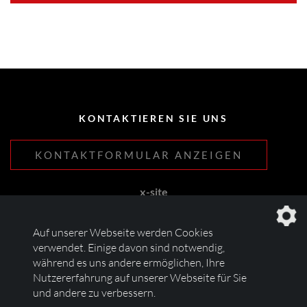
KONTAKTIEREN SIE UNS
KONTAKTFORMULAR ANZEIGEN
x-site
Lehnhoff & Fleitmann GbR
Birrenbachshöhe 44
Auf unserer Webseite werden Cookies
53804 Much
verwendet. Einige davon sind notwendig,
während es uns andere ermöglichen, Ihre
Tel.
0172 212 73 01
Nutzererfahrung auf unserer Webseite für Sie
info@blutanhaenger.de
und andere zu verbessern.