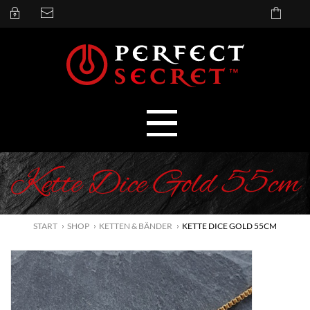
Kette Dice Gold 55cm
START
SHOP
KETTEN & BÄNDER
KETTE DICE GOLD 55CM