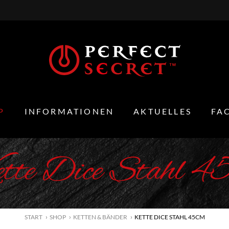
P
INFORMATIONEN
AKTUELLES
FA
tte Dice Stahl 4
START
SHOP
KETTEN & BÄNDER
KETTE DICE STAHL 45CM