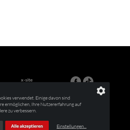
x-site
Lehnhoff & Fleitmann GbR
Birrenbachshöhe 44
okies verwendet. Einige davon sind
53804 Much
e ermöglichen, Ihre Nutzererfahrung auf
ere zu verbessern.
Tel.
0172 212 73 01
info@blutanhaenger.de
Einstellungen
...
Alle akzeptieren