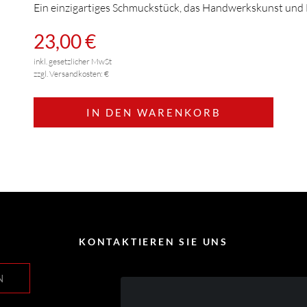
Ein einzigartiges Schmuckstück, das Handwerkskunst und D
23,00 €
inkl. gesetzlicher MwSt
zzgl. Versandkosten: €
IN DEN WARENKORB
KONTAKTIEREN SIE UNS
N