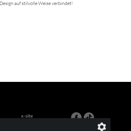
esign auf stilvolle Weise verbindet!
x-site
Lehnhoff & Fleitmann GbR
Birrenbachshöhe 44