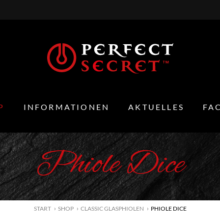
P
INFORMATIONEN
AKTUELLES
FA
Phiole Dice
START
SHOP
CLASSIC GLASPHIOLEN
PHIOLE DICE