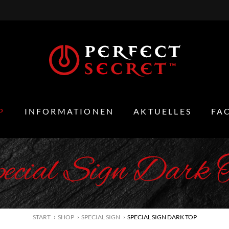
P
INFORMATIONEN
AKTUELLES
FA
ecial Sign Dark 
START
SHOP
SPECIAL SIGN
SPECIAL SIGN DARK TOP