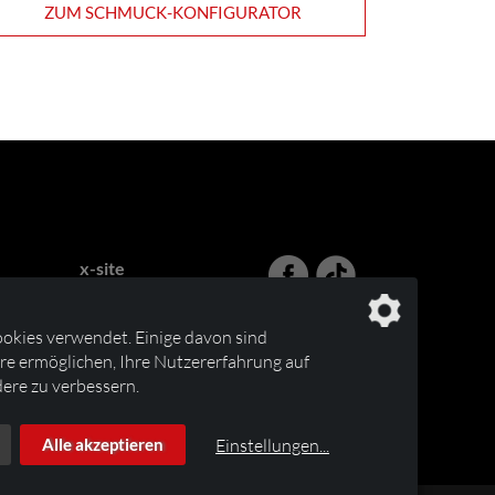
ZUM SCHMUCK-KONFIGURATOR
x-site
Lehnhoff & Fleitmann GbR
Birrenbachshöhe 44
okies verwendet. Einige davon sind
53804 Much
e ermöglichen, Ihre Nutzererfahrung auf
ere zu verbessern.
Tel.
0172 212 73 01
info@blutanhaenger.de
Einstellungen
...
Alle akzeptieren