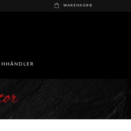
WARENKORB
CHHÄNDLER
tor