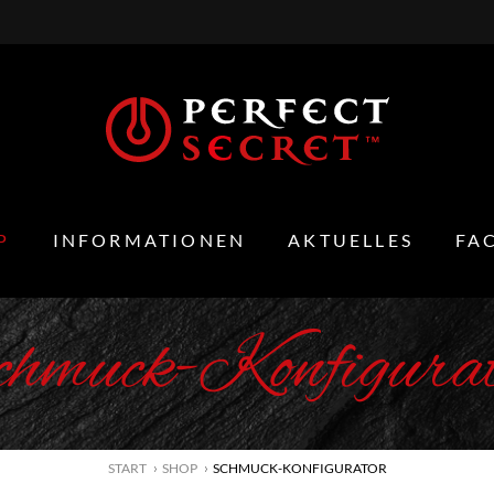
P
INFORMATIONEN
AKTUELLES
FA
hmuck-Konfigura
START
SHOP
SCHMUCK-KONFIGURATOR